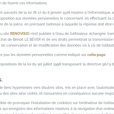
n de fournir ces informations.
uivants de la loi 78-17 du 6 janvier 1978 relative à l’informatique, aux
 d’opposition aux données personnelles le concernant, en effectuant 
aire de la pièce, en précisant l’adresse à laquelle la réponse doit être
u site
RENOVISIO
n’est publiée à l’insu de l’utilisateur, échangée, 
chat de Benoît LE BEVER et de ses droits permettrait la transmission 
de conservation et de modification des données vis à vis de l’utilisat
loite pas les données personnelles comme indiqué sur
cette page
ositions de la loi du 1er juillet 1998 transposant la directive 96/9 d
s.
e liens hypertextes vers d’autres sites, mis en place avec l’autoris
nu des sites ainsi visités, et n’assumera en conséquence aucune respon
ble de provoquer l’installation de cookie(s) sur l’ordinateur de l’utilisa
ais qui enregistre des informations relatives à la navigation d’un ordi