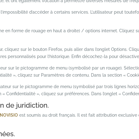
e site, et ont également vocation à permettre diverses mesures de fréq
 l’impossibilité d’accéder à certains services. L’utilisateur peut toute
me en forme de rouage en haut a droite) / options internet. Cliquez su
, cliquez sur le bouton Firefox, puis aller dans l’onglet Options. Cliq
tres personnalisés pour l’historique. Enfin décochez-la pour désactive
ateur sur le pictogramme de menu (symbolisé par un rouage). Sélectio
ialité », cliquez sur Paramètres de contenu. Dans la section « Cooki
ateur sur le pictogramme de menu (symbolisé par trois lignes horizo
 « Confidentialité », cliquez sur préférences. Dans l’onglet « Confide
n de juridiction.
NOVISIO
est soumis au droit français. Il est fait attribution exclusi
nées.