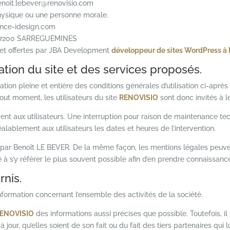
enoit.lebever@renovisio.com
hysique ou une personne morale.
ence-idesign.com
re 57200 SARREGUEMINES
 et offertes par JBA Development
développeur de sites WordPress à
sation du site et des services proposés.
ation pleine et entière des conditions générales d’utilisation ci-après 
ut moment, les utilisateurs du site
RENOVISIO
sont donc invités à l
t aux utilisateurs. Une interruption pour raison de maintenance tec
lablement aux utilisateurs les dates et heures de l’intervention.
t par Benoît LE BEVER. De la même façon, les mentions légales peuve
té à s’y référer le plus souvent possible afin d’en prendre connaissanc
rnis.
information concernant l’ensemble des activités de la société.
ENOVISIO
des informations aussi précises que possible. Toutefois, i
jour, qu’elles soient de son fait ou du fait des tiers partenaires qui l