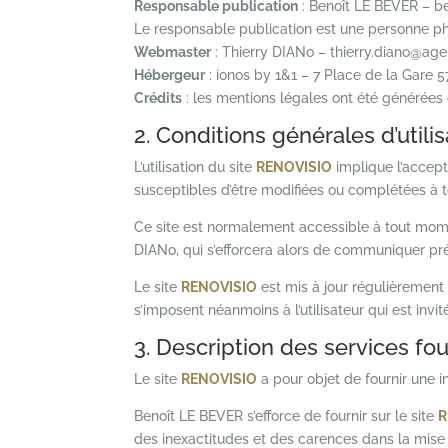
Responsable publication
: Benoît LE BEVER – b
Le responsable publication est une personne p
Webmaster
: Thierry DIANo – thierry.diano@ag
Hébergeur
: ionos by 1&1 – 7 Place de la Ga
Crédits
: les mentions légales ont été générées
2. Conditions générales d’utili
L’utilisation du site
RENOVISIO
implique l’accept
susceptibles d’être modifiées ou complétées à to
Ce site est normalement accessible à tout momen
DIANo, qui s’efforcera alors de communiquer préa
Le site
RENOVISIO
est mis à jour régulièremen
s’imposent néanmoins à l’utilisateur qui est invi
3. Description des services fou
Le site
RENOVISIO
a pour objet de fournir une 
Benoît LE BEVER s’efforce de fournir sur le site
R
des inexactitudes et des carences dans la mise à 