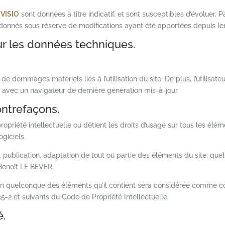
VISIO
sont données à titre indicatif, et sont susceptibles d’évoluer. P
t donnés sous réserve de modifications ayant été apportées depuis leu
sur les données techniques.
e dommages matériels liés à l’utilisation du site. De plus, l’utilisate
t avec un navigateur de dernière génération mis-à-jour
contrefaçons.
ropriété intellectuelle ou détient les droits d’usage sur tous les élé
ogiciels.
, publication, adaptation de tout ou partie des éléments du site, quel
: Benoît LE BEVER.
l’un quelconque des éléments qu’il contient sera considérée comme co
5-2 et suivants du Code de Propriété Intellectuelle.
é.