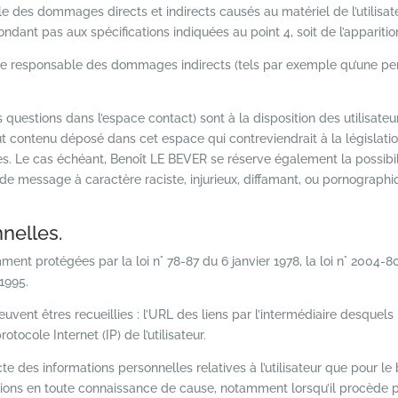
des dommages directs et indirects causés au matériel de l’utilisateu
épondant pas aux spécifications indiquées au point 4, soit de l’appariti
e responsable des dommages indirects (tels par exemple qu’une pe
s questions dans l’espace contact) sont à la disposition des utilisate
 contenu déposé dans cet espace qui contreviendrait à la législation
es. Le cas échéant, Benoît LE BEVER se réserve également la possibil
de message à caractère raciste, injurieux, diffamant, ou pornographiqu
nelles.
nt protégées par la loi n° 78-87 du 6 janvier 1978, la loi n° 2004-80
1995.
peuvent êtres recueillies : l’URL des liens par l’intermédiaire desquels 
rotocole Internet (IP) de l’utilisateur.
e des informations personnelles relatives à l’utilisateur que pour le
mations en toute connaissance de cause, notamment lorsqu’il procède pa