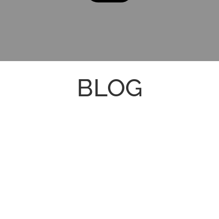
BLOG
🛁 “Je vais commander les équipements